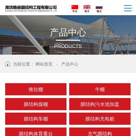
产
品
中
心
PRODUCTS
当前位置：
网站首页
-
产品中心
推拉棚
牛棚
膜结构煤棚
膜结构污水池加盖
膜结构车棚
膜结构充电桩
膜结构体育看台
充气膜结构