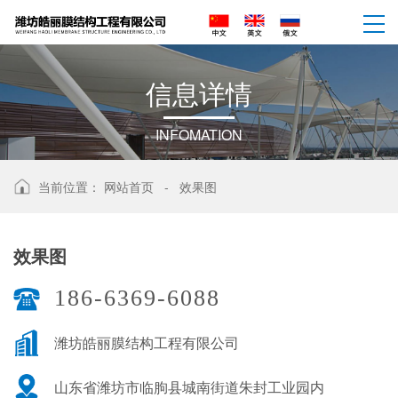
信
息
详
情
INFOMATION
当前位置：
网站首页
-
效果图
效果图
186-6369-6088
潍坊皓丽膜结构工程有限公司
山东省潍坊市临朐县城南街道朱封工业园内