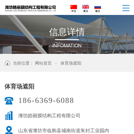
信
息
详
情
INFOMATION
当前位置：
网站首页
-
体育场遮阳
体育场遮阳
186-6369-6088
潍坊皓丽膜结构工程有限公司
山东省潍坊市临朐县城南街道朱封工业园内