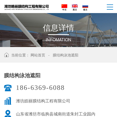
信
息
详
情
INFOMATION
当前位置：
网站首页
-
膜结构泳池遮阳
膜结构泳池遮阳
186-6369-6088
潍坊皓丽膜结构工程有限公司
山东省潍坊市临朐县城南街道朱封工业园内