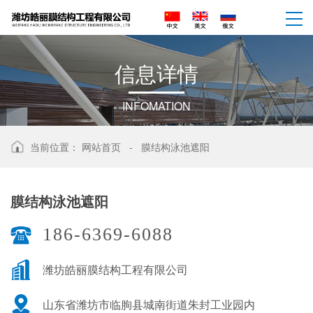
信
息
详
情
INFOMATION
当前位置：
网站首页
-
膜结构泳池遮阳
膜结构泳池遮阳
186-6369-6088
潍坊皓丽膜结构工程有限公司
山东省潍坊市临朐县城南街道朱封工业园内