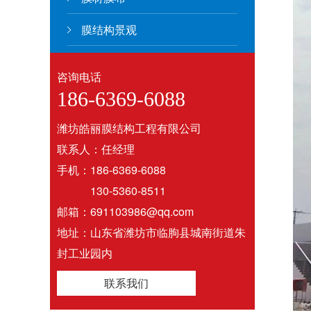
膜结构景观
咨询电话
186-6369-6088
潍坊皓丽膜结构工程有限公司
联系人：任经理
手机：186-6369-6088
130-5360-8511
邮箱：691103986@qq.com
地址：山东省潍坊市临朐县城南街道朱
封工业园内
联系我们